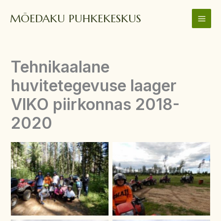
Skip
MÕEDAKU PUHKEKESKUS
to
content
Tehnikaalane
huvitetegevuse laager
VIKO piirkonnas 2018-
2020